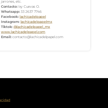
jarrones, etc.
Contacto:
Ixy Cuevas O.
Whatsapp:
33 2637 7746
Facebook:
lachicadelpapel
Instagram:
lachicadelpapelmx
Tiktok:
@lachicadelpapel_mx
www.lachicadelpapel.com
Email:
contacto@lachicadelpapel.com
acidad