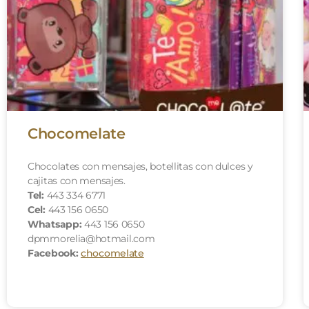
Chocomelate
Chocolates con mensajes, botellitas con dulces y
cajitas con mensajes.
Tel:
443 334 6771
Cel:
443 156 0650
Whatsapp:
443 156 0650
dpmmorelia@hotmail.com
Facebook:
chocomelate