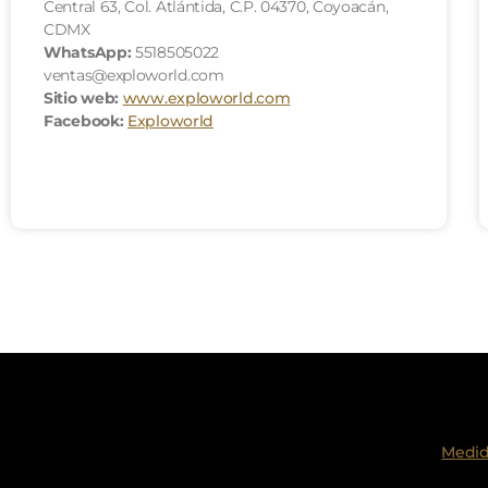
Central 63, Col. Atlántida, C.P. 04370, Coyoacán,
CDMX
WhatsApp:
5518505022
ventas@exploworld.com
Sitio web:
www.exploworld.com
Facebook:
Exploworld
Medid