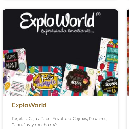
ExploWorld
Tarjetas, Cajas, Papel Envoltura, Cojines, Peluches,
Pantuflas, y mucho más.