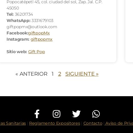
Popocatépetl 45, col. ciudad del sol, Zap. Jal. C.P.
45050
Tel:
36201734
WhatsApp:
3331679103
giftpopmx@outlook.com
Facebook:
giftpopMx
Instagram:
giftpopmx
Sitio web:
Gift Pop
« ANTERIOR
1
2
SIGUIENTE »
as Sanitarias
|
Reglamento Expositores
|
Contacto
|
Aviso de Priv