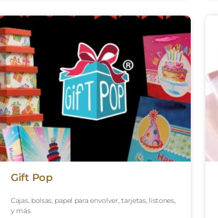
Gift Pop
Cajas, bolsas, papel para envolver, tarjetas, listones,
y más.