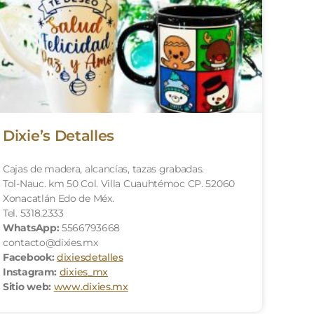
Dixie’s Detalles
Cajas de madera, alcancías, tazas grabadas.
Tol-Nauc. km 50 Col. Villa Cuauhtémoc CP. 52060
Xonacatlán Edo de Méx.
Tel. 5318.2333
WhatsApp:
5566793668
contacto@dixies.mx
Facebook:
dixiesdetalles
Instagram:
dixies_mx
Sitio web:
www.dixies.mx